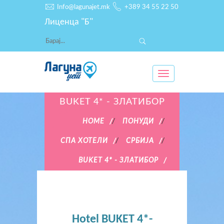
Info@lagunajet.mk
+389 34 55 22 50
Лиценца "Б"
Toggle
navigation
BUKET 4* - ЗЛАТИБОР
HOME
/
ПОНУДИ
/
СПА ХОТЕЛИ
/
СРБИЈА
/
BUKET 4* - ЗЛАТИБОР
Hotel BUKET 4*-