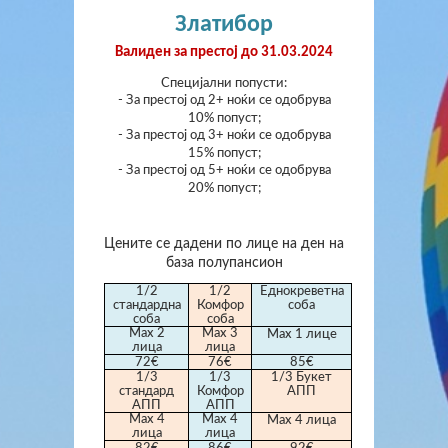
Златибор
Валиден за престој
до 31.03.2024
Специјални попусти:
- За престој од 2+ ноќи се одобрува
10% попуст;
- За престој од 3+ ноќи се одобрува
15% попуст;
- За престој од 5+ ноќи се одобрува
20% попуст;
Цените се дадени по лице на ден на
база полупансион
1/2
1/2
Еднокреветна
стандардна
Комфор
соба
соба
соба
Max 2
Мах 3
Мах 1 лице
лица
лица
72€
76€
85€
1/3
1/3
1/3 Букет
стандард
Комфор
АПП
АПП
АПП
Мах 4
Мах 4
Мах 4 лица
лица
лица
82€
86€
92€