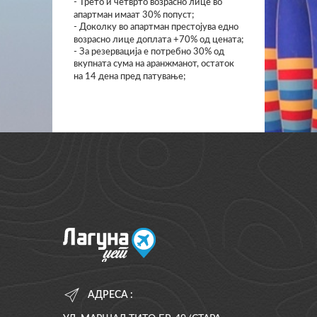
- Трето и четврто возрасно лице во
апартман имаат 30% попуст;
- Доколку во апартман престојува едно
возрасно лице доплата +70% од цената;
- За резервација е потребно 30% од
вкупната сума на аранжманот, остаток
на 14 дена пред патување;
АДРЕСА :