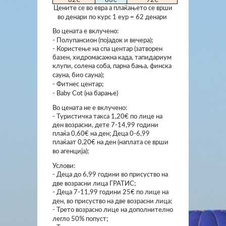
Цените се во евра а плаќањето се врши
во денари по курс 1 еур = 62 денари
Во цената е вклучено:
- Полупансион (појадок и вечера);
- Користење на спа центар (затворен
базен, хидромасажна када, тапидариум
клупи, солена соба, парна бања, финска
сауна, био сауна);
- Фитнес центар;
- Baby Cot (на барање)
Во цената не е вклучено:
- Туристичка такса 1,20€ по лице на
ден возрасни, дете 7-14,99 години
плаќа 0,60€ на ден; Деца 0-6,99
плаќаат 0,20€ на ден (наплата се врши
во агенција);
Услови:
- Деца до 6,99 години во присуство на
две возрасни лица ГРАТИС;
- Деца 7-11,99 години 25€ по лице на
ден, во присуство на две возрасни лица;
- Трето возрасно лице на дополнително
легло 50% попуст;