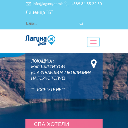
Info@lagunajet.mk
+389 34 55 22 50
Лиценца "Б"
Toggle
navigation
ЛОКАЦИЈА :
МАРШАЛ ТИТО 49
(СТАРА ЧАРШИЈА / ВО БЛИЗИНА
НА ГОРНО ТОПЧЕ)
** ПОСЕТЕТЕ НЕ **
СПА ХОТЕЛИ